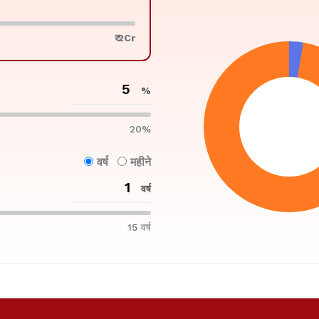
₹ 2Cr
%
20%
वर्ष
महीने
वर्ष
15 वर्ष