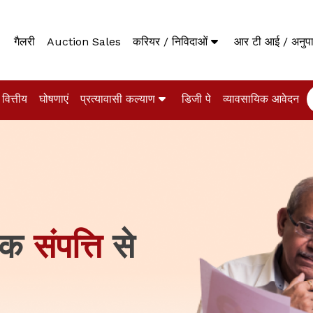
गैलरी
Auction Sales
करियर / निविदाओं
आर टी आई / अनु
वित्तीय
घोषणाएं
प्रत्यावासी कल्याण
डिजी पे
व्यावसायिक आवेदन
एक
संपत्ति
से