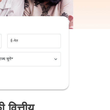
ई-मेल
वित्तीय