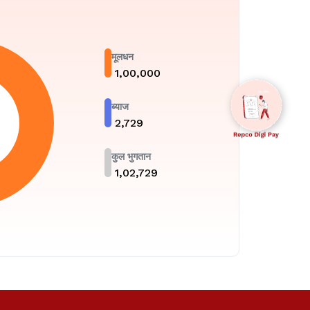
मूलधन
₹
1,00,000
ब्याज
₹
2,729
कुल भुगतान
₹
1,02,729