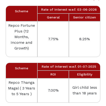
Rate of Interest w.e.f. 03-06-2026
Scheme
General
Senior citizen
Repco Fortune
Plus (12
Months,
7.75%
8.25%
Income and
Growth)
Rate of Interest w.e.f. 01-07-2025
Scheme
ROI
Eligibility
Repco Thanga
Girl child less
Magal ( 3 Years
7.00%
than 18 years
to 5 Years )