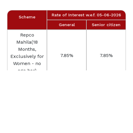
Rate of Interest w.e.f. 05-06-2026
Scheme
General
Senior citizen
Repco
Mahila(18
Months,
7.85%
7.85%
Exclusively for
Women - no
age bar)
Rate of Interest w.e.f. 0
Scheme
ROI
Eli
Repco Anbu
Boy c
Magan ( 3 Years
7.00%