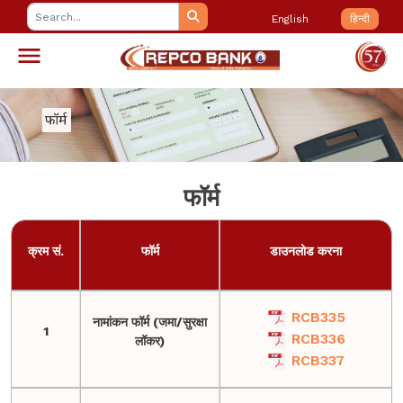
English
हिन्दी
फॉर्म
क्रम सं.
फॉर्म
डाउनलोड करना
RCB335
नामांकन फॉर्म (जमा/सुरक्षा
1
RCB336
लॉकर)
RCB337